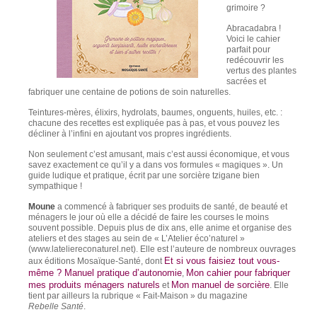
grimoire ?
Abracadabra !
Voici le cahier
parfait pour
redécouvrir les
vertus des plantes
sacrées et
fabriquer une centaine de potions de soin naturelles.
Teintures-mères, élixirs, hydrolats, baumes, onguents, huiles, etc. :
chacune des recettes est expliquée pas à pas, et vous pouvez les
décliner à l’infini en ajoutant vos propres ingrédients.
Non seulement c’est amusant, mais c’est aussi économique, et vous
savez exactement ce qu’il y a dans vos formules « magiques ». Un
guide ludique et pratique, écrit par une sorcière tzigane bien
sympathique !
Moune
a commencé à fabriquer ses produits de santé, de beauté et
ménagers le jour où elle a décidé de faire les courses le moins
souvent possible. Depuis plus de dix ans, elle anime et organise des
ateliers et des stages au sein de « L’Atelier éco’naturel »
(www.lateliereconaturel.net). Elle est l’auteure de nombreux ouvrages
Et si vous faisiez tout vous-
aux éditions Mosaïque-Santé, dont
même ? Manuel pratique d’autonomie
Mon cahier pour fabriquer
,
mes produits ménagers naturels
Mon manuel de sorcière
et
. Elle
tient par ailleurs la rubrique « Fait-Maison » du magazine
Rebelle Santé
.