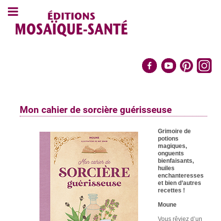
Mon cahier de sorcière guérisseuse
Grimoire de
potions
magiques,
onguents
bienfaisants,
huiles
enchanteresses
et bien d’autres
recettes !
Moune
Vous rêviez d’un