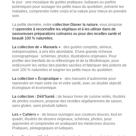
le jour : une mosaïque de guides pratiques, ludiques ou parfois
polémiques pour soulager les petits maux du quotidien, prévenir les
maladies, comprendre notre corps et la nature pour mieux en prendre
soin.
La petite dernière, notre
collection Glaner la nature
, vous propose
d'a
pprendre à reconnaître les végétaux et à les utiliser dans de
savoureuses préparations culinaires ou pour des recettes santé et
beauté 100 % naturelles.
La collection de « Manuels »
: d
es guides complets, sérieux,
indispensables, à prix très abordable.
D'une grande richesse
iconographique :
schémas, photos, illustrations originales.
Pour
profiter des bienfaits de la réflexologie et de la
lithothérapie
, pour
redécouvrir les vertus des plantes sacrées et fabriquer des potions de
soin 100 % naturelles et soigner les petits maux du quotidien.
La collection « Écopratique »
: des manuels d’autonomie pour
reprendre en main votre vie et votre santé, avec un double objectif,
écologique et économique.
La collection : Déli’Santé :
de beaux livres de cuisine reliés, illustrés
de photos couleurs, propose des recettes végétariennes de saison,
sans gluten, sans produits laitiers.
Les « Cahiers »
: de beaux ouvrages aux couleurs douces, tout en
quadri, illustrés de dessins originaux, schémas, photos, pour
apprendre et comprendre en pratiquant les médecines douces.
Pratiques, pédagogiques et ludiques.