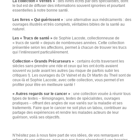
La collection « Vérités »
: des livres écrits par des spécialistes, dont
le but est de diffuser des informations souvent ignorées et pourtant
essentielles à notre bonne santé.
Les livres « Qui guérissent »
: une alternative aux médicaments : des
ouvrages illustrés et très complets, véritables bibles de la santé au
naturel.
Les « Trucs de santé »
de Sophie Lacoste, collectionneuse de
« trucs de santé » depuis de nombreuses années. Cette collection
présentée selon les affections, permet à chacun de trouver les trucs
qui l’intéressent particulièrement.
Collection « Grands Précurseurs »
: certains écrits traversent les
siècles sans prendre une ride et ceux qui les ont écrits avaient
souvent vu juste avant les autres (au risque de parfois subir les
critiques !). Les ouvrages du Dr Valnet et du Dr Martin du Theil sont de
ceux-là et Sophie Lacoste, avec cette collection, vous permet d’en
profiter pour être en meilleure santé !
« Autres regards sur le cancer »
: une collection vouée à réunir tous
types de textes – témoignages, textes de spécialistes, ouvrages
pratiques – offrant des angles de vue variés sur la maladie et ses
traitements. Faire que le cancer ne soit plus un tabou, contribuer au
partage des expériences et rendre les malades acteurs de leur
guérison, voilà ses objectifs.
N’hésitez pas à nous faire part de vos idées, de vos remarques et
même de vos critiques, pour que nos livres répondent à vos besoins,