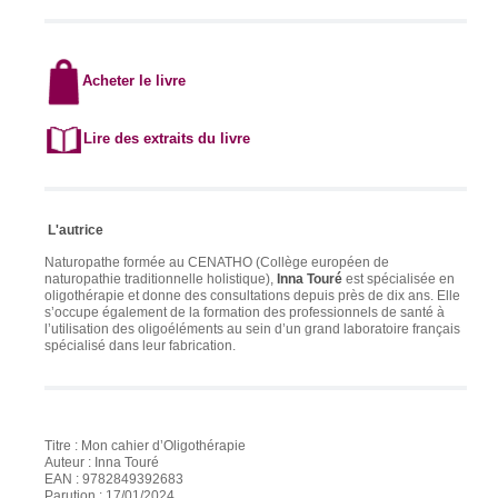
Ac
heter
le livre
Lire des extraits du livre
L'autrice
Naturopathe formée au CENATHO (Collège européen de
naturopathie traditionnelle holistique),
Inna Touré
est spécialisée en
oligothérapie et donne des consultations depuis près de dix ans. Elle
s’occupe également de la formation des professionnels de santé à
l’utilisation des oligoéléments au sein d’un grand laboratoire français
spécialisé dans leur fabrication.
Titre : Mon cahier d’Oligothérapie
Auteur : Inna Touré
EAN : 9782849392683
Parution : 17/01/2024