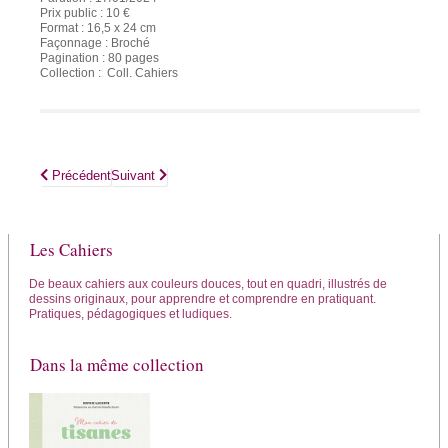
Prix public : 10 €
Format : 16,5 x 24 cm
Façonnage : Broché
Pagination : 80 pages
Collection : Coll. Cahiers
Article précédent : Mon cahier d’autohypnose
Article suivant : Mon cahier de sorcière guérisseuse
Précédent
Suivant
Les Cahiers
De beaux cahiers aux couleurs douces, tout en quadri, illustrés de
dessins originaux, pour apprendre et comprendre en pratiquant.
Pratiques, pédagogiques et ludiques.
Dans la même collection