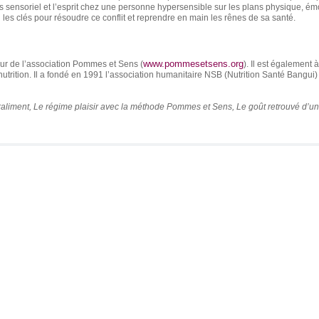
rps sensoriel et l’esprit chez une personne hypersensible sur les plans physique, ém
les clés pour résoudre ce conflit et reprendre en main les rênes de sa santé.
www.pommesetsens.org
ur de l’association Pommes et Sens (
). Il est également à
utrition. Il a fondé en 1991 l’association humanitaire NSB (Nutrition Santé Bangui) 
raliment, Le régime plaisir avec la méthode Pommes et Sens, Le goût retrouvé d’u