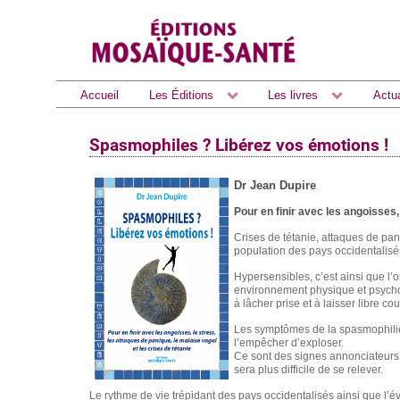
Accueil
Les Éditions
Les livres
Actua
Spasmophiles ? Libérez vos émotions !
Dr Jean Dupire
Pour en finir avec les angoisses,
Crises de tétanie, attaques de pa
population des pays occidentalisés
Hypersensibles, c’est ainsi que l’
environnement physique et psycho
à lâcher prise et à laisser libre cou
Les symptômes de la spasmophilie
l’empêcher d’exploser.
Ce sont des signes annonciateurs 
sera plus difficile de se relever.
Le rythme de vie trépidant des pays occidentalisés ainsi que l’é