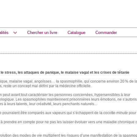
lités
Chercher un livre
Catalogue
Commander
 le stress, les attaques de panique, le malaise vagal et les crises de tétanie
nique, malaise vagal, angoisses… la spasmophilie, qui concerne environ 20 % de l
, reste un concept mal défini par la médecine officielle.
on peut avant tout caractériser les personnes concernées, hypersensibles à leur
logique. Les spasmophiles maintiennent prisonnières leurs émotions, ne s’autoris
rs à leurs talents, leur créativité, leurs penchants naturels...
 pourraient être comparés aux vapeurs qui s’échappent de la cocotte-minute pour
à prendre en compte pour ne pas les laisser évoluer vers une maladie chronique d
volution des modes de vie multiplient les risques d’une manifestation de la spasmop