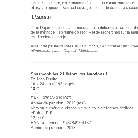
Pour le Dr Dupire, cette maladie résulte d’un conflit entre le co
et psychologique. Dans cet ouvrage, il tente de donner à chacun 
L'auteur
Jean Dupire est médecin homéopathe, nutritionniste, co-fondate
de la méthode « spiruline-poisson » et de recherches sur la maln
est directeur de projet.
Auteur de plusieurs livres sur la nutrition,
La Spiruline : un Supe
alimentation saine, Objectif : Malnutrition.
Spasmophiles ? Libérez vos émotions !
Dr Jean Dupire
16 x 24 cm // 192 pages
18 €
EAN : 9782849391075
Année de parution : 2015 (mai)
Version numérique disponible sur les plateformes dédiées.
ePub et Pdf
12,99 €
EAN Numérique : 9782849391167
Année de parution : 2015