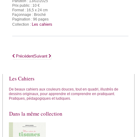
Parution : 13/02/2025
Prix public : 10 €
Format : 16,5 x 24 cm
Façonnage : Broché
Pagination : 96 pages
Les cahiers
Collection :
Article précédent : Mon cahier de remèdes & recettes à l’argile
Article suivant : Mon cahier d’apprenti herboriste
Précédent
Suivant
Les Cahiers
De beaux cahiers aux couleurs douces, tout en quadri, illustrés de
dessins originaux, pour apprendre et comprendre en pratiquant.
Pratiques, pédagogiques et ludiques.
Dans la même collection