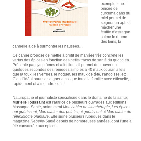
exemple, une
pincée de
curcuma dans du
miel permet de
soigner un aphte,
mâcher une
feuille d’estragon
calme le rhume
des foins, la
cannelle aide à surmonter les nausées…
Ce cahier propose de mettre à profit de manière très concrète les
vertus des épices en fonction des petits tracas de santé du quotidien.
Présenté par symptômes et affections, il permet de trouver en
quelques secondes des remèdes simples à 40 maux courants tels
que la toux, les verrues, le hoquet, les maux de tête, l’angoisse, etc.
C’est l’idéal pour se soigner ainsi que toute la famille avec efficacité,
rapidement et à moindre coût !
Naturopathe et journaliste spécialisée dans le domaine de la santé,
Murielle Toussaint
est l’autrice de plusieurs ouvrages aux éditions
Mosaïque-Santé, notamment
Mon cahier de lithothérapie
,
Les épices
qui guérissent
,
Mon cahier des points qui guérissent
et
Mon cahier de
réflexologie plantaire
. Elle signe plusieurs rubriques dans le
magazine
Rebelle-Santé
depuis de nombreuses années, dont l’une a
été consacrée aux épices.