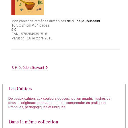
Mon cahier de remèdes aux épices
de Murielle Toussaint
16,5 x 24 cm // 64 pages
9 €
EAN : 9782849391518
Parution : 16 octobre 2018
Article précédent : Mon cahier des mouvements qui guérissent
Article suivant : Mon cahier de lithothérapie pour les enfan
Précédent
Suivant
Les Cahiers
De beaux cahiers aux couleurs douces, tout en quadri, illustrés de
dessins originaux, pour apprendre et comprendre en pratiquant.
Pratiques, pédagogiques et ludiques.
Dans la même collection