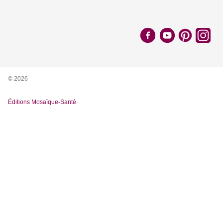
© 2026
Éditions Mosaïque-Santé
Nous utilisons des cookies pour vous garantir la meilleure
expérience sur notre site. Si vous continuez à utiliser ce
dernier, nous considérerons que vous acceptez l'utilisation des
cookies.