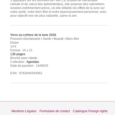
S’appuyant sur les données de l’IMCCE (Institut de mécanique
céleste et de calcul des éphémérides), elle propose des calendriers
lunaires extrêmement précis, où elle détaille les effets de la lune sur
notre santé, notre bien-être et notre épanouissement personnel, avec
pour objectif une vie plus naturelle, saine et zen.
Vivre au rythme de la lune 2026
Pouvoirs bienfaisants • Santé • Beauté • Bien-être
Diane
14 €
Format : 15 x 21
136 pages
Broché avec rabats
Collection :
Agendas
Date de parution : 14/08/25
EAN : 9782849393062
Mentions Légales
Formulaire de contact
Catalogue Foreign rights