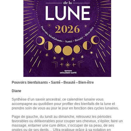
Pouvoirs bienfaisants • Santé • Beauté • Bien-être
Diane
Synthèse d’un savoir ancestral, ce calendrier lunaire vous
accompagne au quotidien pour profiter des bienfaits de la lune et
prendre soin de vous au jour le jour en fonction des cycles lunaires.
Page de gauche, du lundi au dimanche, retrouvez les périodes
favorables ou défavorables pour couper ses cheveux, s’épiler, faire un
massage, entamer une cure détox, s’occuper de sa peau, de ses
ongles ou de ses dents… Ultra pratique grâce à sa notation en