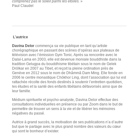
comprenez pas le soleil parmi les étoiles.
»
Paul Claudel
L'autrice
Davina Delor
commença sa vie publique en tant qu’artiste
chorégraphique en passant des scènes d’opéras aux plateaux de
télévision avec l’émission Gym Tonic. Après sa rencontre avec le
Dalaï-Lama en 2003, elle est devenue moniale bouddhiste dans la
tradition Gelugpa du bouddhisme tibétain sous le nom de Gelek
Drölkar en 2007 au Tibet, et reçoit la pleine ordination près de
Genève en 2012 sous le nom de Dhâmmâ Dam Ming. Elle fonde en
2006 le centre monastique Chökhor Ling, dont l’association qui lui est
rattachée récolte des fonds destinés à soutenir l’entretien quotidien,
les études et la santé des enfants tibétains défavorisés ainsi que de
leur famille.
Médium spirituelle et psycho-analyste, Davina Delor effectue des
consultations individuelles en présence ou par Zoom dans le but de
permettre de trouver un sens à la vie et de libérer les mémoires
négatives du passé.
Autrice à grand succès, la motivation de ses publications n’a d’autre
but que le partage avec le plus grand nombre des valeurs du cœur
qui sont le bonheur d’exister.