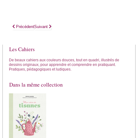
Article précédent : Mon cahier de remèdes et recettes à l'huile d'olive
Article suivant : Mon cahier pour fabriquer mes produits 
Précédent
Suivant
Les Cahiers
De beaux cahiers aux couleurs douces, tout en quadri, illustrés de
dessins originaux, pour apprendre et comprendre en pratiquant.
Pratiques, pédagogiques et ludiques.
Dans la même collection