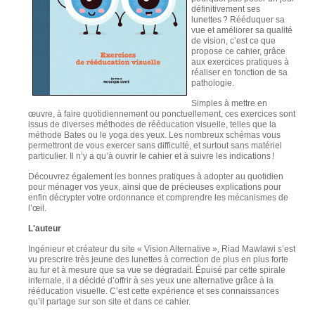
définitivement ses
lunettes ? Rééduquer sa
vue et améliorer sa qualité
de vision, c’est ce que
propose ce cahier, grâce
aux exercices pratiques à
réaliser en fonction de sa
pathologie.
Simples à mettre en
œuvre, à faire quotidiennement ou ponctuellement, ces exercices sont
issus de diverses méthodes de rééducation visuelle, telles que la
méthode Bates ou le yoga des yeux. Les nombreux schémas vous
permettront de vous exercer sans difficulté, et surtout sans matériel
particulier. Il n’y a qu’à ouvrir le cahier et à suivre les indications !
Découvrez également les bonnes pratiques à adopter au quotidien
pour ménager vos yeux, ainsi que de précieuses explications pour
enfin décrypter votre ordonnance et comprendre les mécanismes de
l’œil.
L'auteur
Ingénieur et créateur du site « Vision Alternative », Riad Mawlawi s’est
vu prescrire très jeune des lunettes à correction de plus en plus forte
au fur et à mesure que sa vue se dégradait. Épuisé par cette spirale
infernale, il a décidé d’offrir à ses yeux une alternative grâce à la
rééducation visuelle. C’est cette expérience et ses connaissances
qu’il partage sur son site et dans ce cahier.